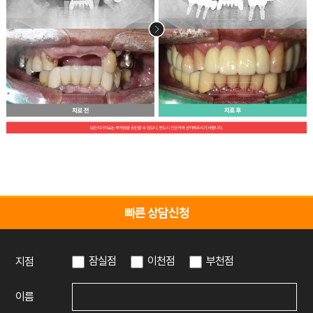
빠른 상담신청
잠실점
이천점
부천점
지점
이름