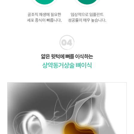
얇은 윗턱에 뼈를 이식하는
상악동거상술 뼈이식